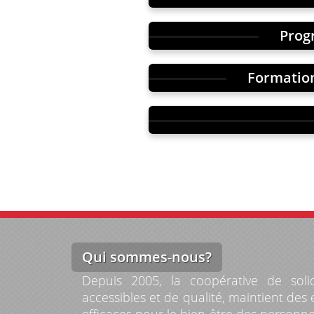
Prog
Formation
Qui sommes-nous?
Depuis 2005, la coopérative de soli
accessibles et de qualité, maintient des