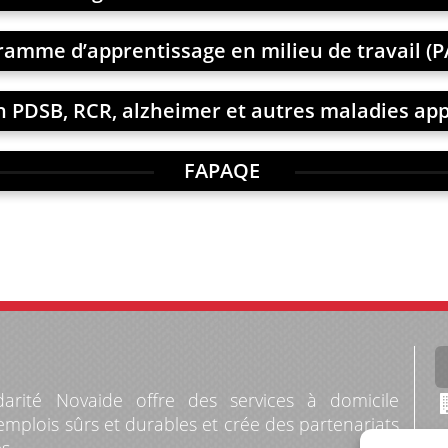
ramme d’apprentissage en milieu de travail (
 PDSB, RCR, alzheimer et autres maladies a
FAPAQE
darité Novaide offre des services à domicile
 emplois sûrs et durables et crée des partenariats