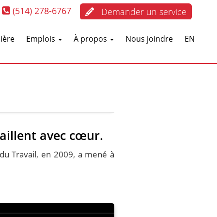
(514) 278-6767
Demander un service
cière
Emplois
À propos
Nous joindre
EN
aillent avec cœur.
 du Travail, en 2009, a mené à