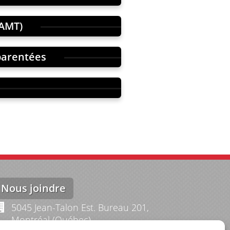
PAMT)
pparentées
Nous joindre
5045 Jean-Talon Est. Bureau 201,
Montréal (Québec)